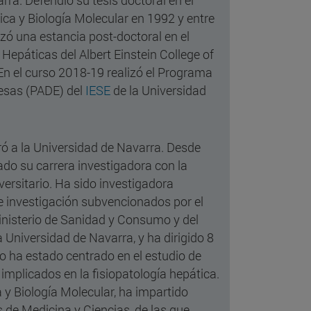
rra. Defendió su tesis doctoral en el
a y Biología Molecular en 1992 y entre
zó una estancia post-doctoral en el
Hepáticas del Albert Einstein College of
En el curso 2018-19 realizó el Programa
resas (PADE) del
IESE
de la Universidad
ró a la Universidad de Navarra. Desde
ado su carrera investigadora con la
versitario. Ha sido investigadora
de investigación subvencionados por el
inisterio de Sanidad y Consumo y del
a Universidad de Navarra, y ha dirigido 8
jo ha estado centrado en el estudio de
plicados en la fisiopatología hepática.
 y Biología Molecular, ha impartido
 de Medicina y Ciencias, de las que