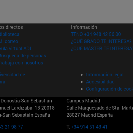
os directos
Información
(abre en nueva ventana)
Biblioteca
TFNO +34 948 42 56 00
(abre en nueva ventana)
Mi correo
¿QUÉ GRADO TE INTERESA?
(abre en nueva ventana)
Aula virtual ADI
¿QUÉ MÁSTER TE INTERESA
(abre en nueva ventana)
Búsqueda de personas
(abre en nueva ventana)
Trabaja con nosotros
versidad de
Información legal
rra
Accesibilidad
Configuración de coo
Donostia-San Sebastián
Campus Madrid
anuel Lardizabal 13 20018
Calle Marquesado de Sta. Marta
a-San Sebastián España
28027 Madrid España
43 21 98 77
T.
+34 914 51 43 41