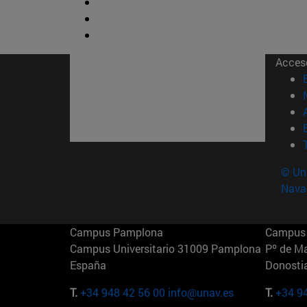
Acces
© Uni
Nava
Campus Pamplona
Campus 
Campus Universitario 31009 Pamplona
Pº de M
España
Donosti
T.
+34 948 42 56 00
info@unav.es
T.
+34 9