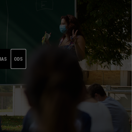
IAS
ODS