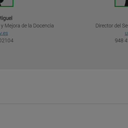
iguel
n y Mejora de la Docencia
Director del S
.es
u
802104
948 4