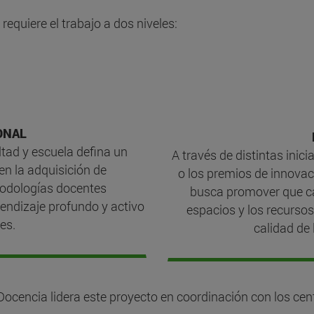
requiere el trabajo a dos niveles:
ONAL
ltad y escuela defina un
A través de distintas inic
n la adquisición de
o los premios de innovac
todologías docentes
busca promover que ca
endizaje profundo y activo
espacios y los recurso
es.
calidad de 
 Docencia lidera este proyecto en coordinación con los cen