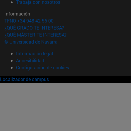
(abre en nueva ventana)
Trabaja con nosotros
Información
TFNO +34 948 42 56 00
¿QUÉ GRADO TE INTERESA?
¿QUÉ MÁSTER TE INTERESA?
© Universidad de Navarra
Información legal
Accesibilidad
Configuración de cookies
Localizador de campus