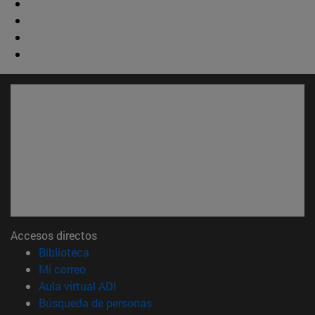
Accesos directos
(abre en nueva ventana)
Biblioteca
(abre en nueva ventana)
Mi correo
(abre en nueva ventana)
Aula virtual ADI
(abre en nueva ventana)
Búsqueda de personas