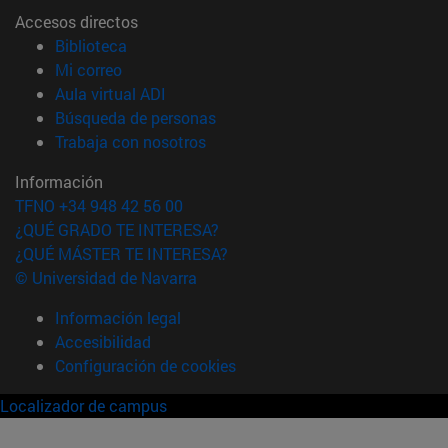
Accesos directos
(abre en nueva ventana)
Biblioteca
(abre en nueva ventana)
Mi correo
(abre en nueva ventana)
Aula virtual ADI
(abre en nueva ventana)
Búsqueda de personas
(abre en nueva ventana)
Trabaja con nosotros
Información
TFNO +34 948 42 56 00
¿QUÉ GRADO TE INTERESA?
¿QUÉ MÁSTER TE INTERESA?
© Universidad de Navarra
Información legal
Accesibilidad
Configuración de cookies
Localizador de campus