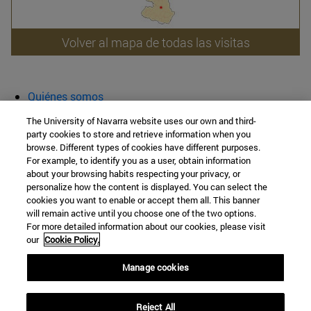
Volver al mapa de todas las visitas
Quiénes somos
Agenda y actividades
The University of Navarra website uses our own and third-
Aula abierta
party cookies to store and retrieve information when you
browse. Different types of cookies have different purposes.
Cátedra de Patrimonio y Arte Navarro
For example, to identify you as a user, obtain information
about your browsing habits respecting your privacy, or
personalize how the content is displayed. You can select the
cookies you want to enable or accept them all. This banner
Facultad de Filosofía y Letras
will remain active until you choose one of the two options.
For more detailed information about our cookies, please visit
Campus Universitario s/n
our
Cookie Policy.
Pamplona
31009
Navarra
Manage cookies
España
Reject All