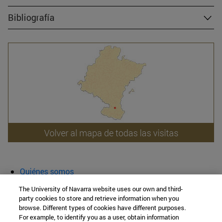
Bibliografía
Volver al mapa de todas las visitas
Quiénes somos
Agenda y actividades
The University of Navarra website uses our own and third-
Aula abierta
party cookies to store and retrieve information when you
browse. Different types of cookies have different purposes.
Cátedra de Patrimonio y Arte Navarro
For example, to identify you as a user, obtain information