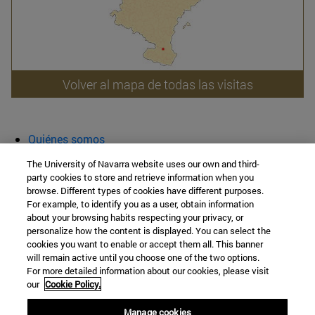
Volver al mapa de todas las visitas
Quiénes somos
Agenda y actividades
The University of Navarra website uses our own and third-
Aula abierta
party cookies to store and retrieve information when you
browse. Different types of cookies have different purposes.
Cátedra de Patrimonio y Arte Navarro
For example, to identify you as a user, obtain information
about your browsing habits respecting your privacy, or
personalize how the content is displayed. You can select the
cookies you want to enable or accept them all. This banner
Facultad de Filosofía y Letras
will remain active until you choose one of the two options.
For more detailed information about our cookies, please visit
Campus Universitario s/n
our
Cookie Policy.
Pamplona
31009
Navarra
Manage cookies