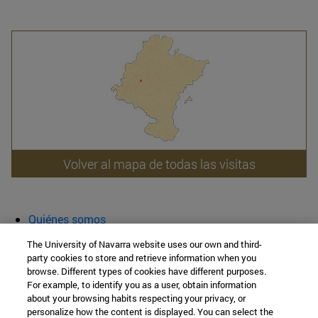
Volver al mapa de todas las visitas
Quiénes somos
Agenda y actividades
The University of Navarra website uses our own and third-
Aula abierta
party cookies to store and retrieve information when you
browse. Different types of cookies have different purposes.
Cátedra de Patrimonio y Arte Navarro
For example, to identify you as a user, obtain information
about your browsing habits respecting your privacy, or
personalize how the content is displayed. You can select the