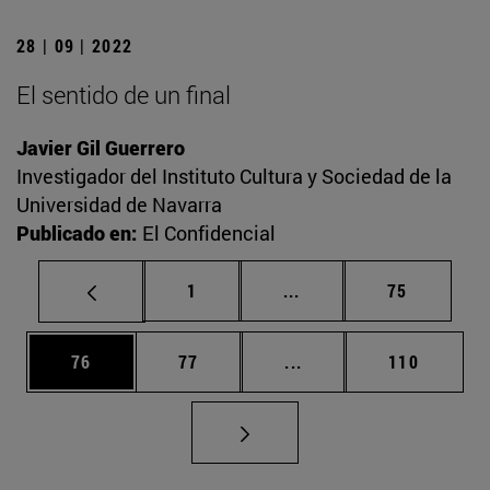
28 | 09 | 2022
El sentido de un final
Javier Gil Guerrero
Investigador del Instituto Cultura y Sociedad de la
Universidad de Navarra
Publicado en:
El Confidencial
Página
Páginas intermedias Us
Página
1
...
75
Página
Página
Páginas intermedias U
Página
76
77
...
110