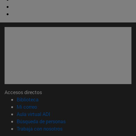
Accesos directos
(abre en nueva ventana)
Biblioteca
(abre en nueva ventana)
Mi correo
(abre en nueva ventana)
Aula virtual ADI
(abre en nueva ventana)
Búsqueda de personas
(abre en nueva ventana)
Trabaja con nosotros