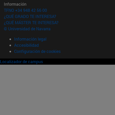
Información
TFNO +34 948 42 56 00
¿QUÉ GRADO TE INTERESA?
¿QUÉ MÁSTER TE INTERESA?
© Universidad de Navarra
Información legal
Accesibilidad
Configuración de cookies
Localizador de campus