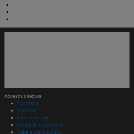
Accesos directos
(abre en nueva ventana)
Biblioteca
(abre en nueva ventana)
Mi correo
(abre en nueva ventana)
Aula virtual ADI
(abre en nueva ventana)
Búsqueda de personas
(abre en nueva ventana)
Trabaja con nosotros