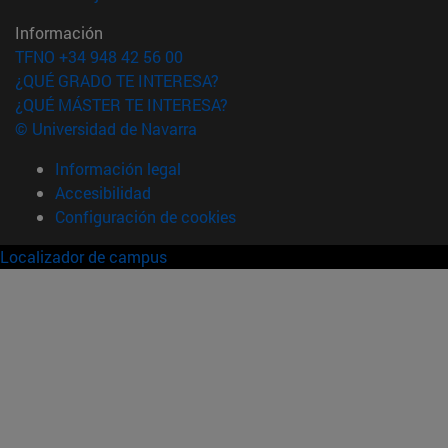
Información
TFNO +34 948 42 56 00
¿QUÉ GRADO TE INTERESA?
¿QUÉ MÁSTER TE INTERESA?
© Universidad de Navarra
Información legal
Accesibilidad
Configuración de cookies
Localizador de campus