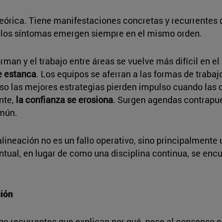
eórica. Tiene manifestaciones concretas y recurrentes qu
, los síntomas emergen siempre en el mismo orden.
forman y el trabajo entre áreas se vuelve más difícil en
e estanca
. Los equipos se aferran a las formas de trabaj
so las mejores estrategias pierden impulso cuando las 
nte,
la confianza se erosiona
. Surgen agendas contrapues
omún.
lineación no es un fallo operativo, sino principalmente u
ntual, en lugar de como una disciplina continua, se enc
ción
razgo recurrentes que explican por qué, pese al consenso 