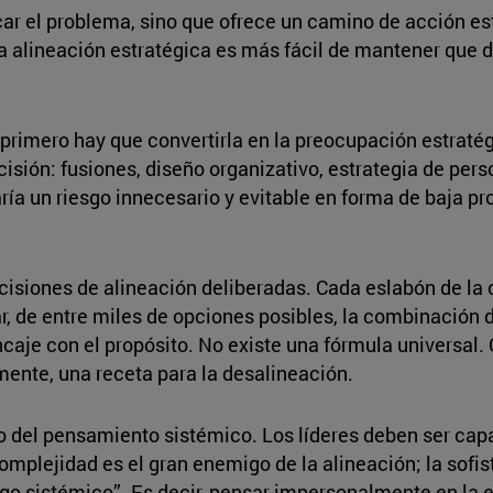
car el problema, sino que ofrece un camino de acción es
, la alineación estratégica es más fácil de mantener que 
 primero hay que convertirla en la preocupación estratégi
isión: fusiones, diseño organizativo, estrategia de per
ría un riesgo innecesario y evitable en forma de baja pr
cisiones de alineación deliberadas. Cada eslabón de la
r, de entre miles de opciones posibles, la combinación d
ncaje con el propósito. No existe una fórmula universal.
ente, una receta para la desalineación.
lo del pensamiento sistémico. Los líderes deben ser cap
omplejidad es el gran enemigo de la alineación; la sofist
zgo sistémico”. Es decir, pensar impersonalmente en l