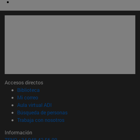
Accesos directos
(abre en nueva ventana)
Biblioteca
(abre en nueva ventana)
Mi correo
(abre en nueva ventana)
Aula virtual ADI
(abre en nueva ventana)
Búsqueda de personas
(abre en nueva ventana)
Trabaja con nosotros
Información
TFNO +34 948 42 56 00