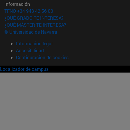
Información
TFNO +34 948 42 56 00
¿QUÉ GRADO TE INTERESA?
¿QUÉ MÁSTER TE INTERESA?
© Universidad de Navarra
Información legal
Accesibilidad
Configuración de cookies
Localizador de campus