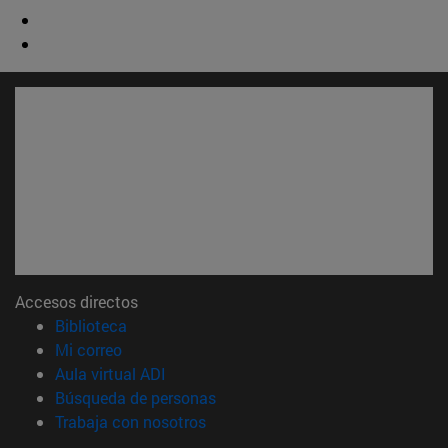
Accesos directos
(abre en nueva ventana)
Biblioteca
(abre en nueva ventana)
Mi correo
(abre en nueva ventana)
Aula virtual ADI
(abre en nueva ventana)
Búsqueda de personas
(abre en nueva ventana)
Trabaja con nosotros