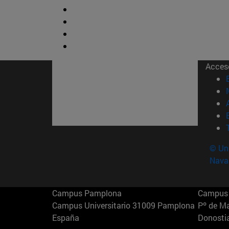
Acces
© Uni
Nava
Campus Pamplona
Campus 
Campus Universitario 31009 Pamplona
Pº de M
España
Donosti