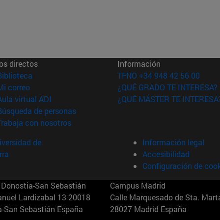
os directos
Información
(abre en nueva ventana)
Biblioteca
TFNO +34 948 42 56 00
(abre en nueva ventana)
Mi correo
¿QUÉ GRADO TE INTERESA?
(abre en nueva ventana)
Aula virtual ADI
¿QUÉ MÁSTER TE INTERESA
(abre en nueva ventana)
Búsqueda de personas
(abre en nueva ventana)
Trabaja con nosotros
versidad de
Información legal
rra
Accesibilidad
Configuración de coo
Donostia-San Sebastián
Campus Madrid
anuel Lardizabal 13 20018
Calle Marquesado de Sta. Marta
a-San Sebastián España
28027 Madrid España