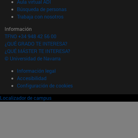
(abre en nueva ventana)
Aula virtual ADI
(abre en nueva ventana)
Búsqueda de personas
(abre en nueva ventana)
Trabaja con nosotros
Información
TFNO +34 948 42 56 00
¿QUÉ GRADO TE INTERESA?
¿QUÉ MÁSTER TE INTERESA?
© Universidad de Navarra
Información legal
Accesibilidad
Configuración de cookies
Localizador de campus