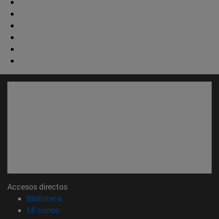
Accesos directos
(abre en nueva ventana)
Biblioteca
(abre en nueva ventana)
Mi correo