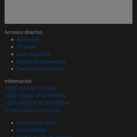
Accesos directos
(abre en nueva ventana)
Biblioteca
(abre en nueva ventana)
Mi correo
(abre en nueva ventana)
Aula virtual ADI
(abre en nueva ventana)
Búsqueda de personas
(abre en nueva ventana)
Trabaja con nosotros
Información
TFNO +34 948 42 56 00
¿QUÉ GRADO TE INTERESA?
¿QUÉ MÁSTER TE INTERESA?
© Universidad de Navarra
Información legal
Accesibilidad