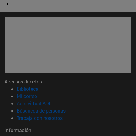
Accesos directos
(abre en nueva ventana)
Biblioteca
(abre en nueva ventana)
Mi correo
(abre en nueva ventana)
Aula virtual ADI
(abre en nueva ventana)
Búsqueda de personas
(abre en nueva ventana)
Trabaja con nosotros
Información