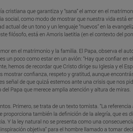
ría cristiana que garantiza y “sana” el amor en el matrimoni
icia social, como modo de mostrar que nuestra vida está e
d actual de un tono y un lenguaje “nuevos” en la evangel
te filósofo, está en Amoris laetitia (en el contexto del po
 amor en el matrimonio y la familia. El Papa, observa el aut
co es un poco como estar en un avión: “Hay que confiar en 
ante, hemos de recordar que Cristo dirige su Iglesia y el Es
mos mostrar confianza, respeto y gratitud, aunque encont
ces señal de que quizá estemos ante una crisis que nos pi
o del Papa que merece amplia atención y altura de miras.
ntos. Primero, se trata de un texto tomista. “La referenc
e proporciona también la definición de la alegría, que es di
encia. Y la ley natural no se presenta como una consecuen
e inspiración objetiva” para el hombre llamado a tomar dec