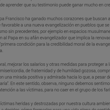
ón de aprender que su testimonio puede ganar mucho en cre
l Papa Francisco ha ganado muchos corazones que buscan a
favorable a una nueva evangelización en pueblos que se h
ismo sin precedentes, por ejemplo en espacios musulmanes
n al Papa en su afán evangelizador que implica la renova
primera condición para la credibilidad moral de la evange
a.
al, mejorar los salarios y otras medidas para proteger a l
 misericordia, de fraternidad y de humildad gozosa, compre
n una mirada positiva y admirada hacia lo que, a pesar de
rtaria”. En este sentido, observa, ninguno debemos sentirn
ción a las víctimas, para no caer en el grupo de los far
ctimas heridas y destrozadas por nuestra cultura ambiente
 a decirles, cómo formarles para una vida plena de sentid