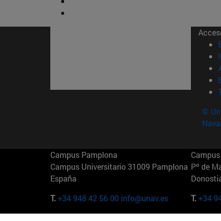
Acces
© Uni
Nava
Campus Pamplona
Campus 
Campus Universitario 31009 Pamplona
Pº de M
España
Donosti
T.
+34 948 42 56 00
info@unav.es
T.
+34 9
Campus Madrid (IESE)
Campus 