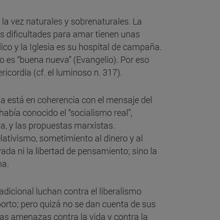
 la vez naturales y sobrenaturales. La
s dificultades para amar tienen unas
dico y la Iglesia es su hospital de campaña.
sto es “buena nueva” (Evangelio). Por eso
ricordia (cf. el luminoso n. 317).
da está en coherencia con el mensaje del
abía conocido el “socialismo real”,
ia, y las propuestas marxistas.
elativismo, sometimiento al dinero y al
rivada ni la libertad de pensamiento; sino la
ma.
adicional luchan contra el liberalismo
orto; pero quizá no se dan cuenta de sus
 las amenazas contra la vida y contra la