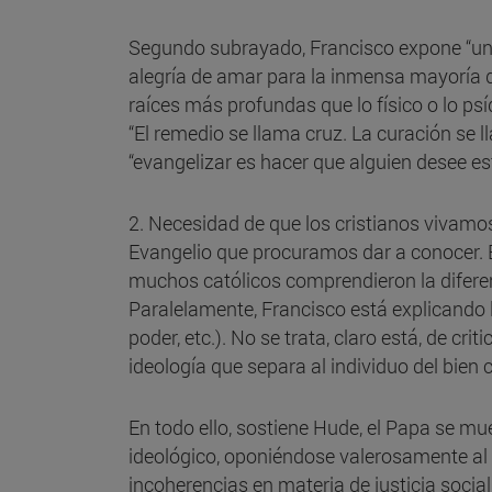
Segundo subrayado, Francisco expone “una mo
alegría de amar para la inmensa mayoría d
raíces más profundas que lo físico o lo psí
“El remedio se llama cruz. La curación se ll
“evangelizar es hacer que alguien desee esta
2. Necesidad de que los cristianos vivamo
Evangelio que procuramos dar a conocer. En
muchos católicos comprendieron la diferenc
Paralelamente, Francisco está explicando lo
poder, etc.). No se trata, claro está, de cri
ideología que separa al individuo del bien 
En todo ello, sostiene Hude, el Papa se mu
ideológico, oponiéndose valerosamente al 
incoherencias en materia de justicia socia