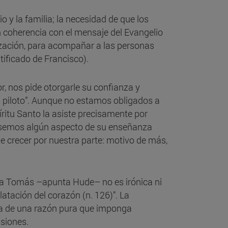
o y la familia; la necesidad de que los
n coherencia con el mensaje del Evangelio
ización, para acompañar a las personas
ntificado de Francisco).
or, nos pide otorgarle su confianza y
el piloto”. Aunque no estamos obligados a
píritu Santo la asiste precisamente por
rásemos algún aspecto de su enseñanza
de crecer por nuestra parte: motivo de más,
ia a Tomás –apunta Hude– no es irónica ni
latación del corazón (n. 126)”. La
cia de una razón pura que imponga
isiones.