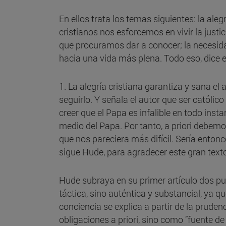
En ellos trata los temas siguientes: la aleg
cristianos nos esforcemos en vivir la just
que procuramos dar a conocer; la necesida
hacia una vida más plena. Todo eso, dice es
1. La alegría cristiana garantiza y sana el
seguirlo. Y señala el autor que ser católi
creer que el Papa es infalible en todo inst
medio del Papa. Por tanto, a priori debe
que nos pareciera más difícil. Sería enton
sigue Hude, para agradecer este gran text
Hude subraya en su primer artículo dos pu
táctica, sino auténtica y substancial, ya qu
conciencia se explica a partir de la prud
obligaciones a priori, sino como ”fuente d