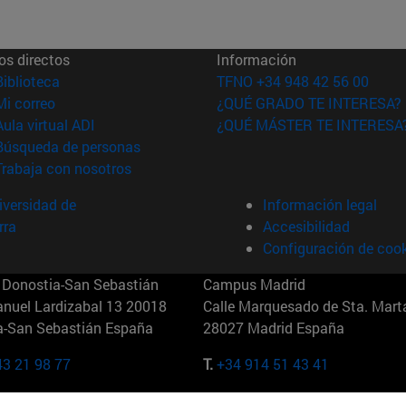
os directos
Información
(abre en nueva ventana)
Biblioteca
TFNO +34 948 42 56 00
(abre en nueva ventana)
Mi correo
¿QUÉ GRADO TE INTERESA?
(abre en nueva ventana)
Aula virtual ADI
¿QUÉ MÁSTER TE INTERESA
(abre en nueva ventana)
Búsqueda de personas
(abre en nueva ventana)
Trabaja con nosotros
versidad de
Información legal
rra
Accesibilidad
Configuración de coo
Donostia-San Sebastián
Campus Madrid
anuel Lardizabal 13 20018
Calle Marquesado de Sta. Marta
a-San Sebastián España
28027 Madrid España
43 21 98 77
T.
+34 914 51 43 41
Nueva York (IESE)
Campus Munich (IESE)