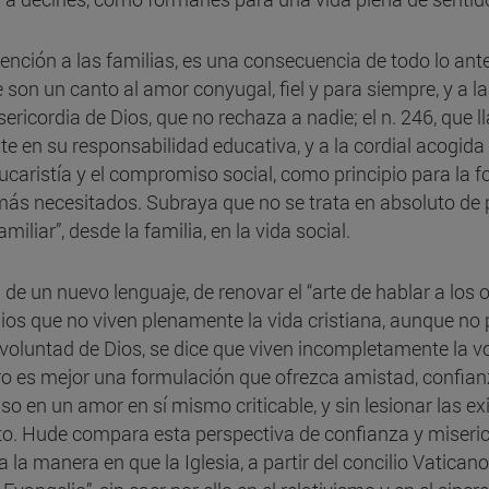
tención a las familias, es una consecuencia de todo lo an
ue son un canto al amor conyugal, fiel y para siempre, y a l
isericordia de Dios, que no rechaza a nadie; el n. 246, qu
te en su responsabilidad educativa, y a la cordial acogida
ucaristía y el compromiso social, como principio para la f
más necesitados. Subraya que no se trata en absoluto de 
miliar”, desde la familia, en la vida social.
 de un nuevo lenguaje, de renovar el “arte de hablar a los 
nios que no viven plenamente la vida cristiana, aunque no p
 voluntad de Dios, se dice que viven incompletamente la v
ro es mejor una formulación que ofrezca amistad, confianz
o en un amor en sí mismo criticable, y sin lesionar las ex
o. Hude compara esta perspectiva de confianza y miseric
 la manera en que la Iglesia, a partir del concilio Vaticano