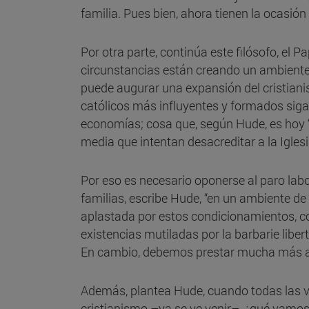
familia. Pues bien, ahora tienen la ocasi
Por otra parte, continúa este filósofo, e
circunstancias están creando un ambiente 
puede augurar una expansión del cristian
católicos más influyentes y formados siga
economías; cosa que, según Hude, es hoy “
media que intentan desacreditar a la Iglesi
Por eso es necesario oponerse al paro labor
familias, escribe Hude, “en un ambiente de
aplastada por estos condicionamientos, co
existencias mutiladas por la barbarie libe
En cambio, debemos prestar mucha más aten
Además, plantea Hude, cuando todas las ví
cristianismo –ya se ve venir–, ¿qué vamos