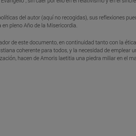
Evangelio”, sin caer por ello en el relativismo y en el sincr
líticas del autor (aquí no recogidas), sus reflexiones pu
a en pleno Año de la Misericordia.
nzador de este documento, en continuidad tanto con la éti
ristiana coherente para todos, y la necesidad de emplear 
ación, hacen de Amoris laetitia una piedra miliar en el m