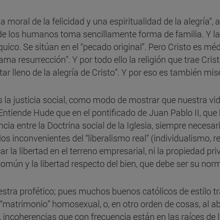
ral de la felicidad y una espiritualidad de la alegría”, a
e los humanos toma sencillamente forma de familia. Y la
quico. Se sitúan en el “pecado original”. Pero Cristo es mé
ama resurrección”. Y por todo ello la religión que trae Cri
r lleno de la alegría de Cristo”. Y por eso es también mise
s la justicia social, como modo de mostrar que nuestra vi
tiende Hude que en el pontificado de Juan Pablo II, que h
ia entre la Doctrina social de la Iglesia, siempre necesar
s inconvenientes del “liberalismo real” (individualismo, r
ticar la libertad en el terreno empresarial, ni la propiedad p
común y la libertad respecto del bien, que debe ser su nor
estra profético; pues muchos buenos católicos de estilo tr
“matrimonio” homosexual, o, en otro orden de cosas, al ab
l, incoherencias que con frecuencia están en las raíces de