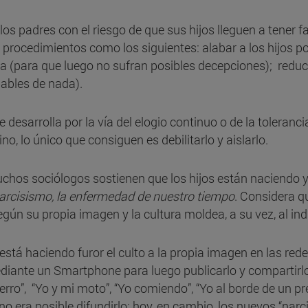
s padres con el riesgo de que sus hijos lleguen a tener fa
 procedimientos como los siguientes: alabar a los hijos p
a (para que luego no sufran posibles decepciones); reducir 
pables de nada).
 desarrolla por la vía del elogio continuo o de la toleranc
ino, lo único que consiguen es debilitarlo y aislarlo.
uchos sociólogos sostienen que los hijos están naciendo 
arcisismo, la enfermedad de nuestro tiempo
. Considera qu
según su propia imagen y la cultura moldea, a su vez, al ind
está haciendo furor el culto a la propia imagen en las re
ediante un Smartphone para luego publicarlo y compartirl
perro”, “Yo y mi moto”, “Yo comiendo”, “Yo al borde de un pr
o era posible difundirlo; hoy, en cambio, los nuevos “narcis