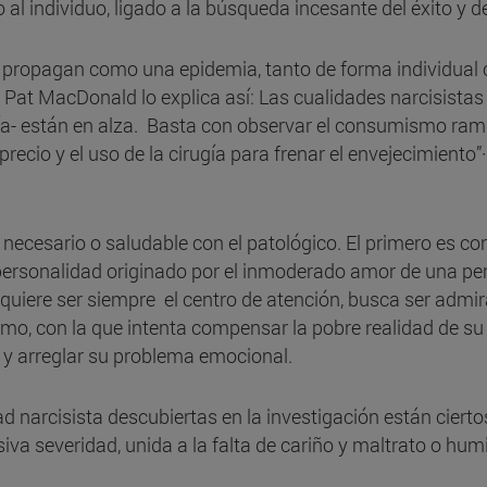
 al individuo, ligado a la búsqueda incesante del éxito y de
e propagan como una epidemia, tanto de forma individual 
 Pat MacDonald lo explica así: Las cualidades narcisistas
ía- están en alza. Basta con observar el consumismo ram
recio y el uso de la cirugía para frenar el envejecimiento”·
ecesario o saludable con el patológico. El primero es cond
personalidad originado por el inmoderado amor de una pers
iere ser siempre el centro de atención, busca ser admirad
, con la que intenta compensar la pobre realidad de su ve
s y arreglar su problema emocional.
ad narcisista descubiertas en la investigación están ciert
iva severidad, unida a la falta de cariño y maltrato o humil