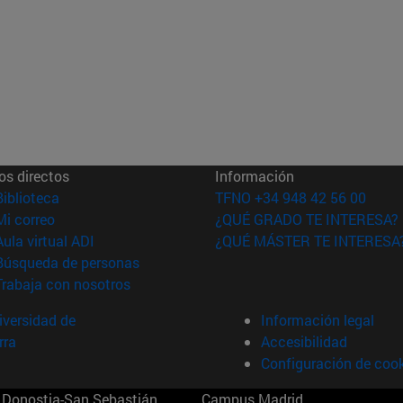
os directos
Información
(abre en nueva ventana)
Biblioteca
TFNO +34 948 42 56 00
(abre en nueva ventana)
Mi correo
¿QUÉ GRADO TE INTERESA?
(abre en nueva ventana)
Aula virtual ADI
¿QUÉ MÁSTER TE INTERESA
(abre en nueva ventana)
Búsqueda de personas
(abre en nueva ventana)
Trabaja con nosotros
versidad de
Información legal
rra
Accesibilidad
Configuración de coo
Donostia-San Sebastián
Campus Madrid