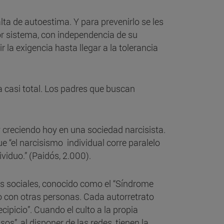
lta de autoestima. Y para prevenirlo se les
or sistema, con independencia de su
la exigencia hasta llegar a la tolerancia
ia casi total. Los padres que buscan
y creciendo hoy en una sociedad narcisista.
e “el narcisismo individual corre paralelo
ividuo.” (Paidós, 2.000).
des sociales, conocido como el “Síndrome
o con otras personas. Cada autorretrato
ecipicio”. Cuando el culto a la propia
os”, al disponer de las redes, tienen la