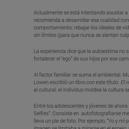
Actualmente se está intentando asustar a lo
recomienda a desarrollar esa cualidad con
comportamiento; rebajar los ideales de vid
sin límites (para que nunca se sientan cul
La experiencia dice que la autoestima no se
fortalecer el “ego” de sus hijos por ese cam
Al factor familiar se suma el ambiental. M
Lowen escribió un libro con este título:
El n
al cultural: el individuo moldea la cultura 
Entre los adolescentes y jóvenes de ahora 
Selfies”. Consiste en autofotografiarse m
lleva un pie de foto. Por ejemplo, “Yo y mi 
imagen se limitaba a mirarse en el espejo, n