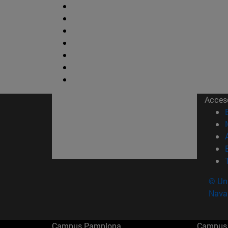
Acces
© Uni
Nava
Campus Pamplona
Campus 