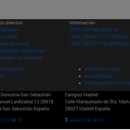
os directos
Información
(abre en nueva ventana)
Biblioteca
TFNO +34 948 42 56 00
(abre en nueva ventana)
Mi correo
¿QUÉ GRADO TE INTERESA?
(abre en nueva ventana)
Aula virtual ADI
¿QUÉ MÁSTER TE INTERESA
(abre en nueva ventana)
Búsqueda de personas
(abre en nueva ventana)
Trabaja con nosotros
versidad de
Información legal
rra
Accesibilidad
Configuración de coo
Donostia-San Sebastián
Campus Madrid
anuel Lardizabal 13 20018
Calle Marquesado de Sta. Marta
a-San Sebastián España
28027 Madrid España
43 21 98 77
T.
+34 914 51 43 41