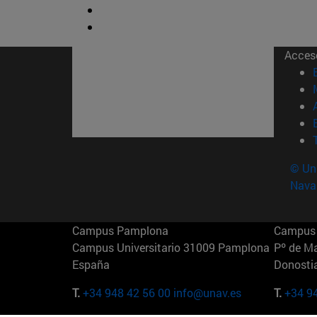
Acces
© Uni
Nava
Campus Pamplona
Campus 
Campus Universitario 31009 Pamplona
Pº de M
España
Donosti
T.
+34 948 42 56 00
info@unav.es
T.
+34 9