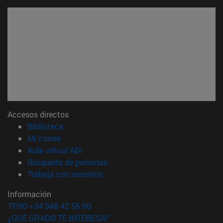
Accesos directos
(abre en nueva ventana)
Biblioteca
(abre en nueva ventana)
Mi correo
(abre en nueva ventana)
Aula virtual ADI
(abre en nueva ventana)
Búsqueda de personas
(abre en nueva ventana)
Trabaja con nosotros
Información
TFNO +34 948 42 56 00
¿QUÉ GRADO TE INTERESA?