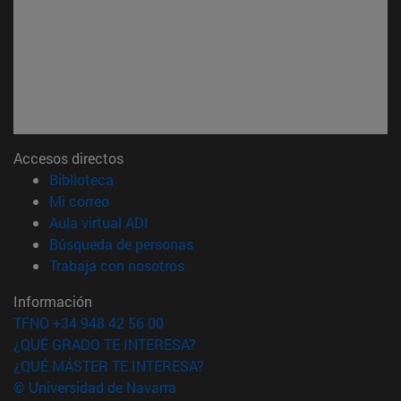
Accesos directos
(abre en nueva ventana)
Biblioteca
(abre en nueva ventana)
Mi correo
(abre en nueva ventana)
Aula virtual ADI
(abre en nueva ventana)
Búsqueda de personas
(abre en nueva ventana)
Trabaja con nosotros
Información
TFNO +34 948 42 56 00
¿QUÉ GRADO TE INTERESA?
¿QUÉ MÁSTER TE INTERESA?
© Universidad de Navarra