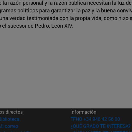
 la razón personal y la razón pública necesitan la luz d
ramas políticos para garantizar la paz y la buena convi
una verdad testimoniada con la propia vida, como hizo 
 el sucesor de Pedro, León XIV.
os directos
Información
(abre en nueva ventana)
Biblioteca
TFNO +34 948 42 56 00
(abre en nueva ventana)
Mi correo
¿QUÉ GRADO TE INTERESA?