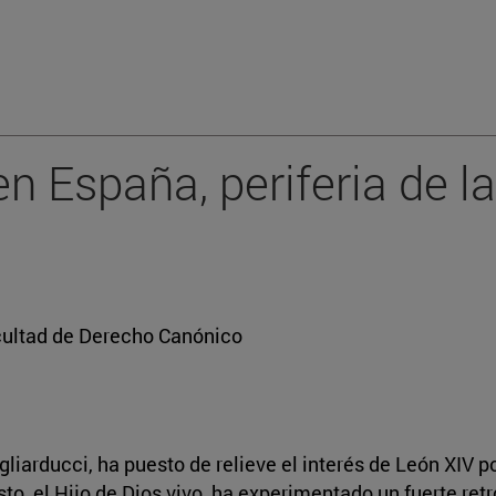
n España, periferia de la
cultad de Derecho Canónico
arducci, ha puesto de relieve el interés de León XIV por v
sto, el Hijo de Dios vivo, ha experimentado un fuerte re