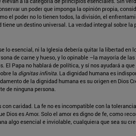
 elevan a la categoría de principios esenciales. Sin verd
conservar un poder que imponga la opinión propia, consi
mo el poder no lo tienen todos, la división, el enfrenta
d tiene un destino universal. La verdad integral sobre l
e lo esencial, ni la Iglesia debería quitar la libertad en
ona de carne y hueso, y lo opinable –la mayoría de las 
. El Papa no hablará de política, y sí nos ayudará a qu
sobre la
dignitas infinita
. La dignidad humana es indispon
ndamento de la dignidad humana es su origen en Dios C
rte de ninguna persona.
s con caridad. La fe no es incompatible con la tolerancia
que Dios es Amor. Solo el amor es digno de fe, como reco
ana algo esencial e inviolable, cualquiera que sea su cr