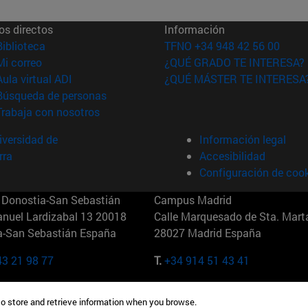
os directos
Información
(abre en nueva ventana)
Biblioteca
TFNO +34 948 42 56 00
(abre en nueva ventana)
Mi correo
¿QUÉ GRADO TE INTERESA?
(abre en nueva ventana)
Aula virtual ADI
¿QUÉ MÁSTER TE INTERESA
(abre en nueva ventana)
Búsqueda de personas
(abre en nueva ventana)
Trabaja con nosotros
versidad de
Información legal
rra
Accesibilidad
Configuración de coo
Donostia-San Sebastián
Campus Madrid
anuel Lardizabal 13 20018
Calle Marquesado de Sta. Marta
a-San Sebastián España
28027 Madrid España
43 21 98 77
T.
+34 914 51 43 41
Nueva York (IESE)
Campus Munich (IESE)
to store and retrieve information when you browse.
7th St 10019-2201 Nueva York
Maria-Theresia-Straße 15 8167