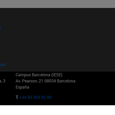
?
kies
Campus Barcelona (IESE)
, 3
Av. Pearson, 21 08034 Barcelona
España
T.
+34 93 253 42 00
Campus Sao Paulo (IESE)
5
Rua Martiniano de Carvalho, 573