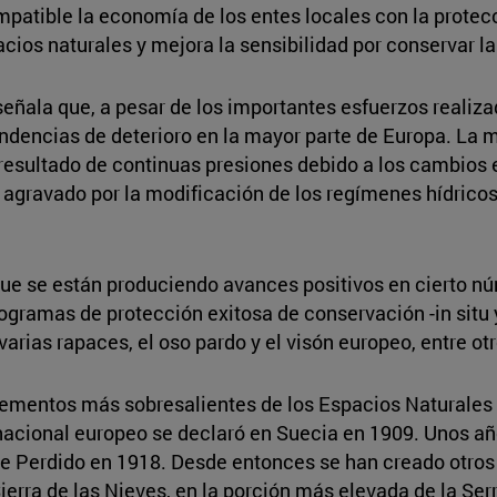
mpatible la economía de los entes locales con la protec
acios naturales y mejora la sensibilidad por conservar la
señala que, a pesar de los importantes esfuerzos realiz
dencias de deterioro en la mayor parte de Europa. La m
esultado de continuas presiones debido a los cambios en 
, agravado por la modificación de los regímenes hídrico
ue se están produciendo avances positivos en cierto nú
amas de protección exitosa de conservación -in situ y 
varias rapaces, el oso pardo y el visón europeo, entre otr
lementos más sobresalientes de los Espacios Naturales
 nacional europeo se declaró en Suecia en 1909. Unos añ
e Perdido en 1918. Desde entonces se han creado otros 
Sierra de las Nieves, en la porción más elevada de la S