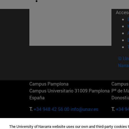
Acces
© Uni
Nava
Campus Pamplona
Campus 
Campus Universitario 31009 Pamplona
Pº de M
España
Donosti
T.
+34 948 42 56 00
info@unav.es
T.
+34 9
Campus Madrid (IESE)
Campus 
The University of Navarra website uses our own and third-party cookies 
Camino del Cerro Águila 3 28023
165 W 5