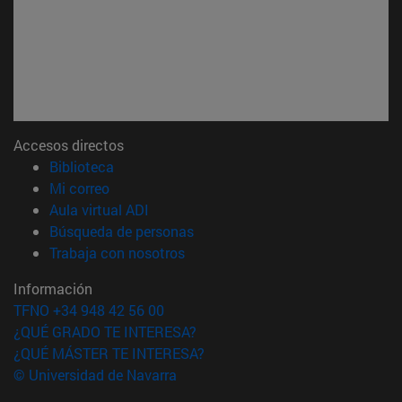
Accesos directos
(abre en nueva ventana)
Biblioteca
(abre en nueva ventana)
Mi correo
(abre en nueva ventana)
Aula virtual ADI
(abre en nueva ventana)
Búsqueda de personas
(abre en nueva ventana)
Trabaja con nosotros
Información
TFNO +34 948 42 56 00
¿QUÉ GRADO TE INTERESA?
¿QUÉ MÁSTER TE INTERESA?
© Universidad de Navarra