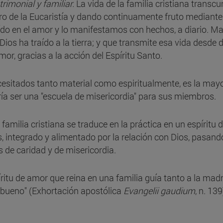
trimonial y familiar.
La vida de la familia cristiana transc
entro de la Eucaristía y dando continuamente fruto mediante 
ído en el amor y lo manifestamos con hechos, a diario. M
e Dios ha traído a la tierra; y que transmite esa vida desd
mor, gracias a la acción del Espíritu Santo.
esitados tanto material como espiritualmente, es la mayor
ría ser una "escuela de misericordia" para sus miembros.
a familia cristiana se traduce en la práctica en un espírit
s, integrado y alimentado por la relación con Dios, pasand
s de caridad y de misericordia.
íritu de amor que reina en una familia guía tanto a la mad
o bueno" (Exhortación apostólica
Evangelii gaudium
, n. 139