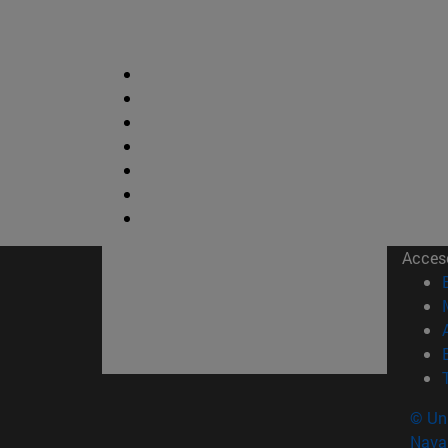
Acces
© Uni
Nava