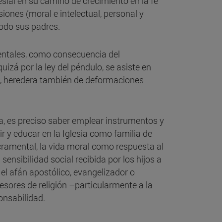
esial en su camino de crecimiento en la fe"
siones (moral e intelectual, personal y
todo sus padres.
ientales, como consecuencia del
izá por la ley del péndulo, se asiste en
smo, heredera también de deformaciones
a, es preciso saber emplear instrumentos y
r y educar en la Iglesia como familia de
sacramental, la vida moral como respuesta al
 sensibilidad social recibida por los hijos a
el afán apostólico, evangelizador o
esores de religión –particularmente a la
ponsabilidad.