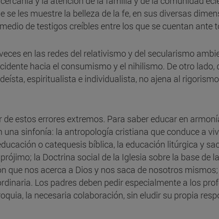
cercanía y la atención de la familia y de la comunidad ecl
e se les muestre la belleza de la fe, en sus diversas dimen
r medio de testigos creíbles entre los que se cuentan ante 
eces en las redes del relativismo y del secularismo amb
ente hacia el consumismo y el nihilismo. De otro lado, qu
eísta, espiritualista e individualista, no ajena al rigori
 de estos errores extremos. Para saber educar en armoní
na sinfonía: la antropología cristiana que conduce a vivi
 educación o catequesis bíblica, la educación litúrgica y 
prójimo; la Doctrina social de la Iglesia sobre la base de la
ción que nos acerca a Dios y nos saca de nosotros mismos; 
ordinaria. Los padres deben pedir especialmente a los prof
roquia, la necesaria colaboración, sin eludir su propia res