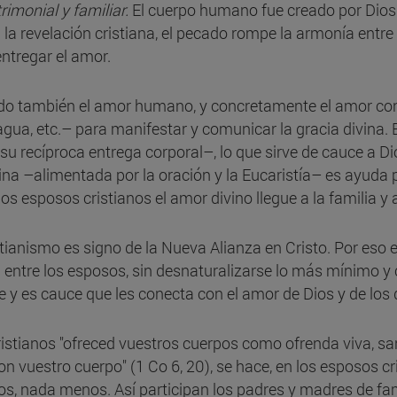
trimonial y familiar.
El cuerpo humano fue creado por Dios p
a revelación cristiana, el pecado rompe la armonía entre 
entregar el amor.
ado también el amor humano, y concretamente el amor con
 agua, etc.– para manifestar y comunicar la gracia divina.
 recíproca entrega corporal–, lo que sirve de cauce a Di
vina –alimentada por la oración y la Eucaristía– es ayuda pr
os esposos cristianos el amor divino llegue a la familia y
stianismo es signo de la Nueva Alianza en Cristo. Por eso 
n entre los esposos, sin desnaturalizarse lo más mínimo y
e y es cauce que les conecta con el amor de Dios y de los
istianos "ofreced vuestros cuerpos como ofrenda viva, san
con vuestro cuerpo" (1 Co 6, 20), se hace, en los esposos c
ios, nada menos. Así participan los padres y madres de fami