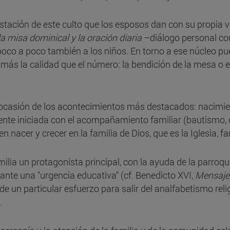
stación de este culto que los esposos dan con su propia v
la misa dominical y la oración diaria
–diálogo personal con
 poco a poco también a los niños. En torno a ese núcleo p
más la calidad que el número: la bendición de la mesa o el
n ocasión de los acontecimientos más destacados: nacimient
te iniciada con el acompañamiento familiar (bautismo, c
nacer y crecer en la familia de Dios, que es la Iglesia, fa
ilia un protagonista principal, con la ayuda de la parroqui
ante una "urgencia educativa" (cf. Benedicto XVI,
Mensaje 
ide un particular esfuerzo para salir del analfabetismo reli
.