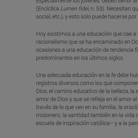
Especialmente los jóvenes "deben sentir la 
(Encíclica
Lumen fidei,
n. 53). Necesitan qu
social, etc.), y esto solo puede hacerse po
Hoy asistimos a una educación que cae a v
racionalismo que se ha encaminado en Occid
ocasiones a una educación de tendencia fid
predominantes en los últimos siglos.
Una adecuada educación en la fe debe huir
registros diversos como los que componen u
Dios, el camino educativo de la belleza, la
amor de Dios y que se refleja en el amor al 
través de lo que ven en su familia; la ora
misionero; la santidad también en la vida 
escuela de inspiración católica– y a la par