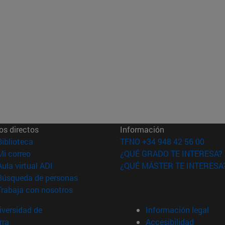
os directos
Información
(abre en nueva ventana)
Biblioteca
TFNO +34 948 42 56 00
(abre en nueva ventana)
Mi correo
¿QUÉ GRADO TE INTERESA?
(abre en nueva ventana)
Aula virtual ADI
¿QUÉ MÁSTER TE INTERESA
(abre en nueva ventana)
Búsqueda de personas
(abre en nueva ventana)
Trabaja con nosotros
versidad de
Información legal
rra
Accesibilidad