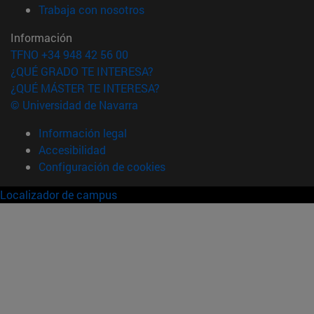
(abre en nueva ventana)
Trabaja con nosotros
Información
TFNO +34 948 42 56 00
¿QUÉ GRADO TE INTERESA?
¿QUÉ MÁSTER TE INTERESA?
© Universidad de Navarra
Información legal
Accesibilidad
Configuración de cookies
Localizador de campus