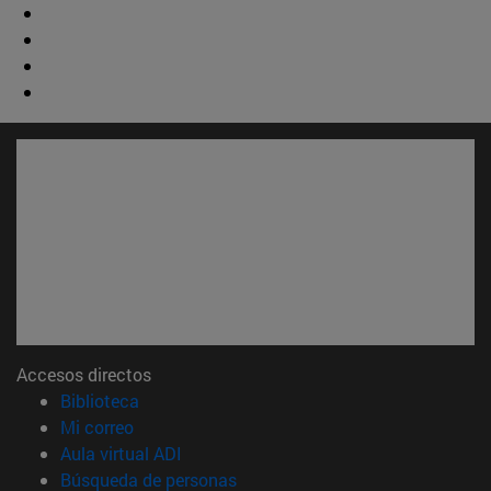
Accesos directos
(abre en nueva ventana)
Biblioteca
(abre en nueva ventana)
Mi correo
(abre en nueva ventana)
Aula virtual ADI
(abre en nueva ventana)
Búsqueda de personas