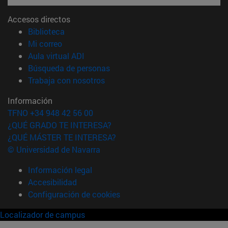
Accesos directos
(abre en nueva ventana)
Biblioteca
(abre en nueva ventana)
Mi correo
(abre en nueva ventana)
Aula virtual ADI
(abre en nueva ventana)
Búsqueda de personas
(abre en nueva ventana)
Trabaja con nosotros
Información
TFNO +34 948 42 56 00
¿QUÉ GRADO TE INTERESA?
¿QUÉ MÁSTER TE INTERESA?
© Universidad de Navarra
Información legal
Accesibilidad
Configuración de cookies
Localizador de campus