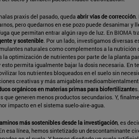
malas praxis del pasado, queda
abrir vías de corrección
.
rnos, pero quedarnos en ese pozo puede desanimar y lle
 fuga que permitan entrar algún rayo de luz. En BIOMA tr
gente y sostenible
. Por un lado, investigamos diversas est
imulantes naturales como complementos a la nutrición q
s la optimización de nutrientes por parte de la planta 
y esto permita igualmente bajar la dosis necesaria. En t
lizar los nutrientes bloqueados en el suelo sin necesida
oluciones creativas y más amigables medioambientalmen
duos orgánicos en materias primas para biofertilizante
s
tes que generen menos productos secundarios. Y, finalme
r impacto en el sistema suelo-aire-agua.
caminos más sostenibles desde la investigación
, es dec
 En esa línea, hemos sintetizado un descontaminante ci
ados en el suelo. Y hemos diseñado un suelo artificia