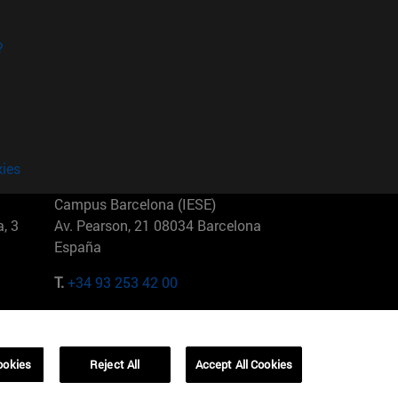
?
kies
Campus Barcelona (IESE)
, 3
Av. Pearson, 21 08034 Barcelona
España
T.
+34 93 253 42 00
Campus Sao Paulo (IESE)
5
Rua Martiniano de Carvalho, 573
01321001 Bela Vista Brasil
ookies
Reject All
Accept All Cookies
T.
+55 11 3177-8300