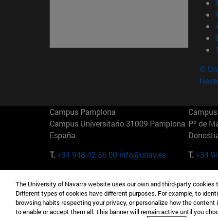
© Uni
Nava
Campus Pamplona
Campus 
Campus Universitario 31009 Pamplona
Pº de M
España
Donosti
T.
+34 948 42 56 00
info@unav.es
T.
+34 9
Campus Madrid (IESE)
Campus 
The University of Navarra website uses our own and third-party cookies 
Camino del Cerro Águila 3 28023
165 W 5
Different types of cookies have different purposes. For example, to identi
Madrid España
EE.UU
browsing habits respecting your privacy, or personalize how the content 
to enable or accept them all. This banner will remain active until you ch
T.
+34 912 11 30 00
T.
+1 64