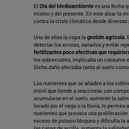
El
Día del Medioambiente
es una fecha q
mismo y del presente. En este alzar la m
contra la crisis climática desde diversas
Una de ellas la copa la
gestión agrícola
.
detectar los errores, sanarlos y evitar re
fertilizantes poco efectivas que requirie
los sobrecostes, implicaba un consumo ex
Dicho daño afectaba tanto al suelo como 
Los nutrientes que se añaden a los culti
móvil que tiende a reaccionar con compon
acumularse en el suelo, aumente la salini
lavado por el riego o la lluvia, lo perm
nutrientes que provoca una proliferación 
exceso de potasio bloquea y dificulta la 
las capas de arcilla, aumenta la salinid