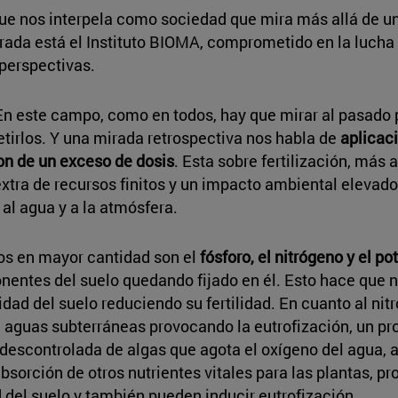
ue nos interpela como sociedad que mira más allá de u
irada está el Instituto BIOMA, comprometido en la lucha
 perspectivas.
 En este campo, como en todos, hay que mirar al pasado 
petirlos. Y una mirada retrospectiva nos habla de
aplicac
ron de un exceso de dosis
. Esta sobre fertilización, más a
tra de recursos finitos y un impacto ambiental elevado
al agua y a la atmósfera.
vos en mayor cantidad son el
fósforo, el nitrógeno y el po
entes del suelo quedando fijado en él. Esto hace que no 
dad del suelo reduciendo su fertilidad. En cuanto al nitr
ea a aguas subterráneas provocando la eutrofización, un 
descontrolada de algas que agota el oxígeno del agua, as
absorción de otros nutrientes vitales para las plantas, 
ad del suelo y también pueden inducir eutrofización.