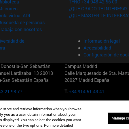
(abre en nueva ventana)
Biblioteca
TFNO +34 948 42 56 00
(abre en nueva ventana)
Mi correo
¿QUÉ GRADO TE INTERESA?
(abre en nueva ventana)
Aula virtual ADI
¿QUÉ MÁSTER TE INTERESA
(abre en nueva ventana)
Búsqueda de personas
(abre en nueva ventana)
Trabaja con nosotros
versidad de
Información legal
rra
Accesibilidad
Configuración de coo
Donostia-San Sebastián
Campus Madrid
anuel Lardizabal 13 20018
Calle Marquesado de Sta. Marta
a-San Sebastián España
28027 Madrid España
43 21 98 77
T.
+34 914 51 43 41
Nueva York (IESE)
Campus Munich (IESE)
to store and retrieve information when you browse.
7th St 10019-2201 Nueva York
Maria-Theresia-Straße 15 8167
fy you as a user, obtain information about your
Múnich Alemania
Manage c
is displayed. You can select the cookies you want
oose one of the two options. For more detailed
6 346 8850
T.
+49 89 24209790