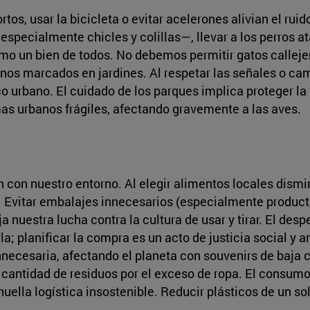
s, usar la bicicleta o evitar acelerones alivian el ruid
—especialmente chicles y colillas—, llevar a los perros
 un bien de todos. No debemos permitir gatos callejero
inos marcados en jardines. Al respetar las señales o ca
co urbano. El cuidado de los parques implica proteger la 
s urbanos frágiles, afectando gravemente a las aves.
con nuestro entorno. Al elegir alimentos locales dismin
. Evitar embalajes innecesarios (especialmente produc
leja nuestra lucha contra la cultura de usar y tirar. El d
la; planificar la compra es un acto de justicia social y
ecesaria, afectando el planeta con souvenirs de baja c
a cantidad de residuos por el exceso de ropa. El consum
ella logística insostenible. Reducir plásticos de un sol