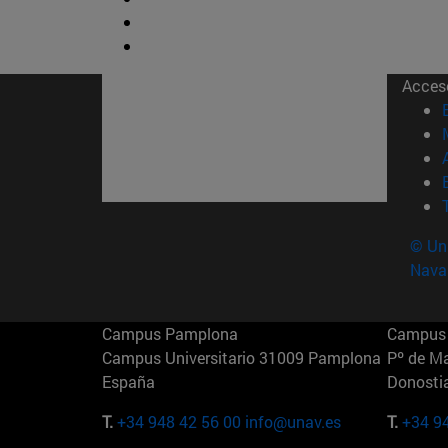
Acces
© Uni
Nava
Campus Pamplona
Campus 
Campus Universitario 31009 Pamplona
Pº de M
España
Donosti
T.
+34 948 42 56 00
info@unav.es
T.
+34 9