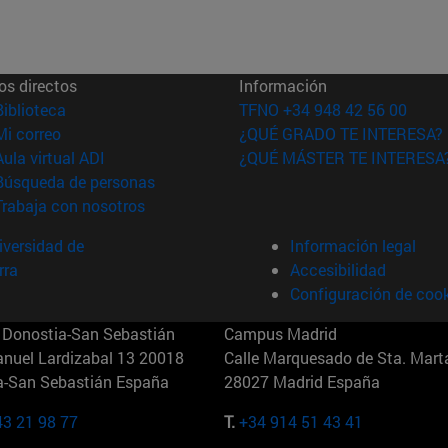
os directos
Información
(abre en nueva ventana)
Biblioteca
TFNO +34 948 42 56 00
(abre en nueva ventana)
Mi correo
¿QUÉ GRADO TE INTERESA?
(abre en nueva ventana)
Aula virtual ADI
¿QUÉ MÁSTER TE INTERESA
(abre en nueva ventana)
Búsqueda de personas
(abre en nueva ventana)
Trabaja con nosotros
versidad de
Información legal
rra
Accesibilidad
Configuración de coo
Donostia-San Sebastián
Campus Madrid
anuel Lardizabal 13 20018
Calle Marquesado de Sta. Marta
a-San Sebastián España
28027 Madrid España
43 21 98 77
T.
+34 914 51 43 41