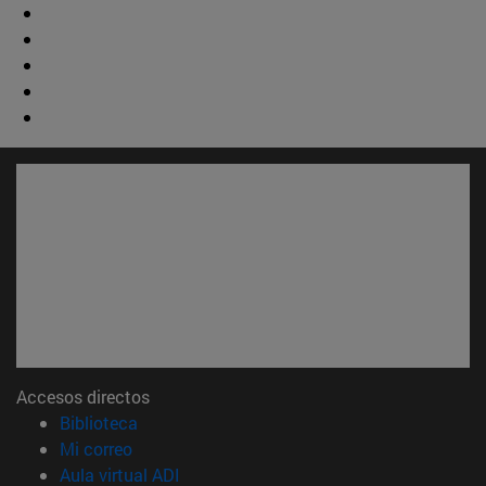
Accesos directos
(abre en nueva ventana)
Biblioteca
(abre en nueva ventana)
Mi correo
(abre en nueva ventana)
Aula virtual ADI