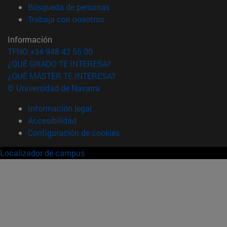
(abre en nueva ventana)
Búsqueda de personas
(abre en nueva ventana)
Trabaja con nosotros
Información
TFNO +34 948 42 56 00
¿QUÉ GRADO TE INTERESA?
¿QUÉ MÁSTER TE INTERESA?
© Universidad de Navarra
Información legal
Accesibilidad
Configuración de cookies
Localizador de campus