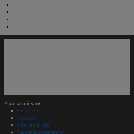
Accesos directos
(abre en nueva ventana)
Biblioteca
(abre en nueva ventana)
Mi correo
(abre en nueva ventana)
Aula virtual ADI
(abre en nueva ventana)
Búsqueda de personas