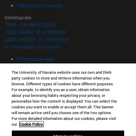
(abre en nueva ventana)
Trabaja con nosotros
Información
TFNO +34 948 42 56 00
¿QUÉ GRADO TE INTERESA?
¿QUÉ MÁSTER TE INTERESA?
© Universidad de Navarra
Información legal
Accesibilidad
The University of Navarra website uses our own and third-
Configuración de cookies
party cookies to store and retrieve information when you
browse. Different types of cookies have different purposes.
Localizador de campus
For example, to identify you as a user, obtain information
about your browsing habits respecting your privacy, or
personalize how the content is displayed. You can select the
cookies you want to enable or accept them all. This banner
will remain active until you choose one of the two options.
For more detailed information about our cookies, please visit
our
Cookie Policy.