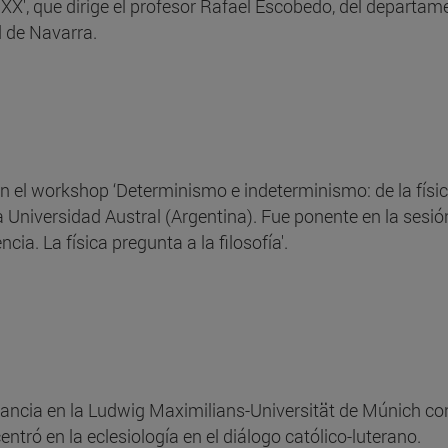
lo XX', que dirige el profesor Rafael Escobedo, del departam
d de Navarra.
n el workshop ‘Determinismo e indeterminismo: de la físic
 la Universidad Austral (Argentina). Fue ponente en la sesió
encia. La física pregunta a la filosofía'.
tancia en la Ludwig Maximilians-Universität de Múnich con
ntró en la eclesiología en el diálogo católico-luterano.