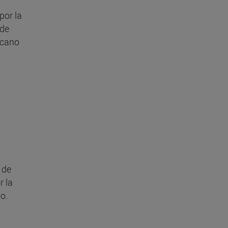
por la
 de
ticano
 de
r la
o.