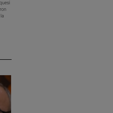
quesi
aron
 la