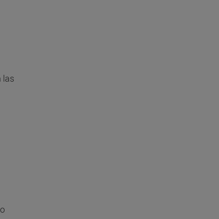
 las
to