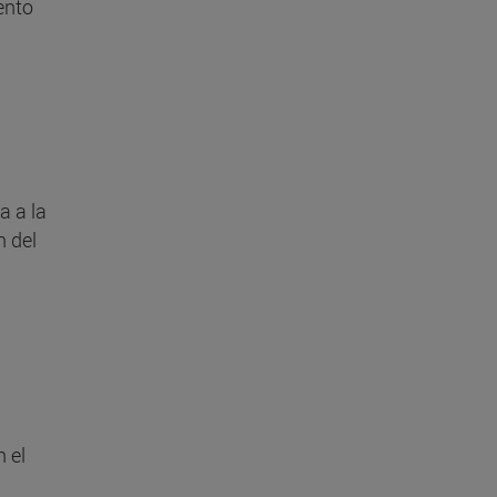
ento
a a la
n del
 el