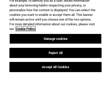
For example, to identify you as a user, obtain information
about your browsing habits respecting your privacy, or
personalize how the content is displayed. You can select the
Accesos directos
cookies you want to enable or accept them all. This banner
(abre en nueva ventana)
Biblioteca
will remain active until you choose one of the two options.
For more detailed information about our cookies, please visit
(abre en nueva ventana)
Mi correo
our
Cookie Policy.
(abre en nueva ventana)
Aula virtual ADI
(abre en nueva ventana)
Búsqueda de personas
Manage cookies
(abre en nueva ventana)
Trabaja con nosotros
Información
Reject All
TFNO +34 948 42 56 00
¿QUÉ GRADO TE INTERESA?
Accept All Cookies
¿QUÉ MÁSTER TE INTERESA?
© Universidad de Navarra
Información legal
Accesibilidad
Configuración de cookies
Localizador de campus