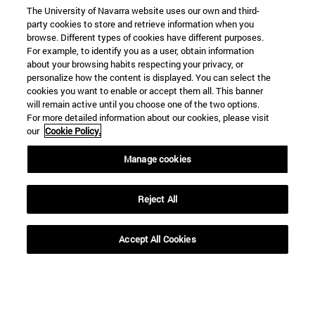
The University of Navarra website uses our own and third-
party cookies to store and retrieve information when you
browse. Different types of cookies have different purposes.
For example, to identify you as a user, obtain information
about your browsing habits respecting your privacy, or
personalize how the content is displayed. You can select the
cookies you want to enable or accept them all. This banner
will remain active until you choose one of the two options.
For more detailed information about our cookies, please visit
our
Cookie Policy.
Manage cookies
Accesos directos
(abre en nueva ventana)
Biblioteca
Reject All
(abre en nueva ventana)
Mi correo
(abre en nueva ventana)
Aula virtual ADI
(abre en nueva ventana)
Búsqueda de personas
Accept All Cookies
(abre en nueva ventana)
Trabaja con nosotros
Información
TFNO +34 948 42 56 00