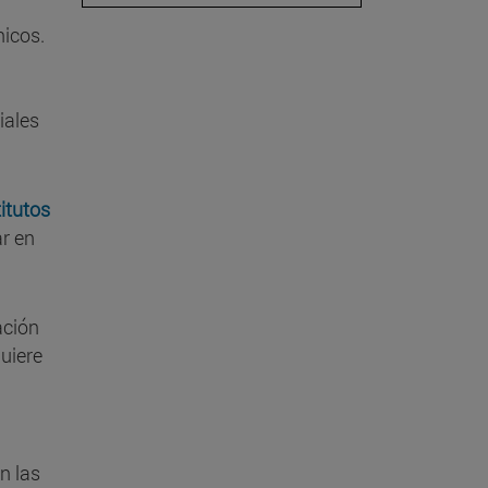
nicos.
iales
itutos
ar en
ación
uiere
n las