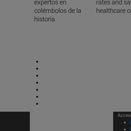
expertos en
rates and s
colémbolos de la
healthcare c
historia
Acces