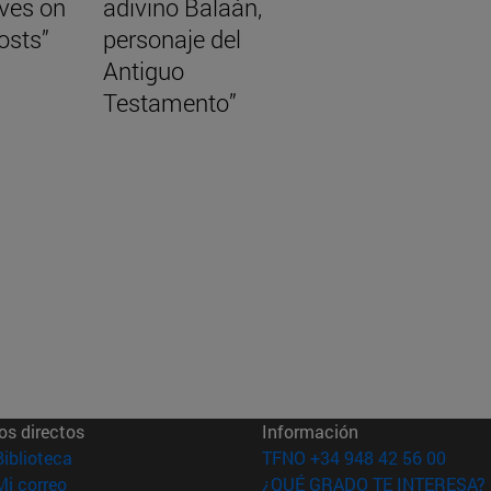
aves on
adivino Balaán,
osts”
personaje del
Antiguo
Testamento”
os directos
Información
(abre en nueva ventana)
Biblioteca
TFNO +34 948 42 56 00
(abre en nueva ventana)
Mi correo
¿QUÉ GRADO TE INTERESA?