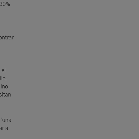
l 30%
ontrar
 el
lo,
sino
sitan
 "una
ar a