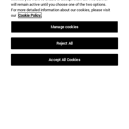
will remain active until you choose one of the two options.
For more detailed information about our cookies, please visit
our
Cookie Policy.
Manage cookies
Reject All
Accept All Cookies
Accesos directos
(abre en nueva ventana)
Biblioteca
(abre en nueva ventana)
Mi correo
(abre en nueva ventana)
Aula virtual ADI
(abre en nueva ventana)
Búsqueda de personas
(abre en nueva ventana)
Trabaja con nosotros
Información