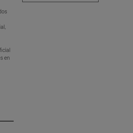
 dos
al,
icial
os en