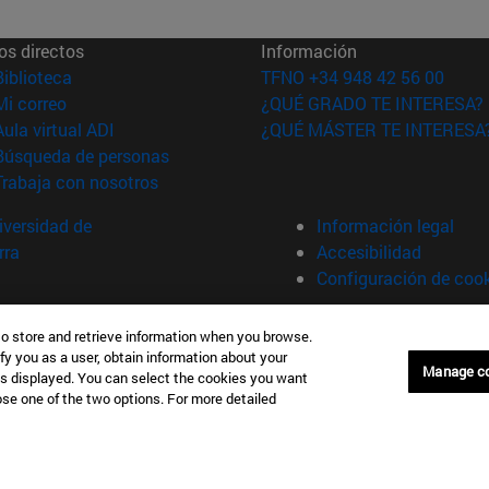
os directos
Información
(abre en nueva ventana)
Biblioteca
TFNO +34 948 42 56 00
(abre en nueva ventana)
Mi correo
¿QUÉ GRADO TE INTERESA?
(abre en nueva ventana)
Aula virtual ADI
¿QUÉ MÁSTER TE INTERESA
(abre en nueva ventana)
Búsqueda de personas
(abre en nueva ventana)
Trabaja con nosotros
versidad de
Información legal
rra
Accesibilidad
Configuración de coo
Donostia-San Sebastián
Campus Madrid
to store and retrieve information when you browse.
anuel Lardizabal 13 20018
Calle Marquesado de Sta. Marta
fy you as a user, obtain information about your
Manage c
a-San Sebastián España
28027 Madrid España
is displayed. You can select the cookies you want
oose one of the two options. For more detailed
43 21 98 77
T.
+34 914 51 43 41
Nueva York (IESE)
Campus Munich (IESE)
7th St 10019-2201 Nueva York
Maria-Theresia-Straße 15 8167