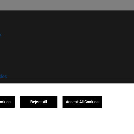
?
kies
Campus Barcelona (IESE)
, 3
Av. Pearson, 21 08034 Barcelona
ookies
Reject All
Accept All Cookies
España
T.
+34 93 253 42 00
Campus Sao Paulo (IESE)
5
Rua Martiniano de Carvalho, 573