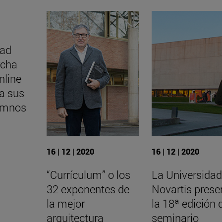
dad
rcha
nline
ra sus
umnos
16 | 12 | 2020
16 | 12 | 2020
“Currículum” o los
La Universidad
32 exponentes de
Novartis prese
la mejor
la 18ª edición 
arquitectura
seminario