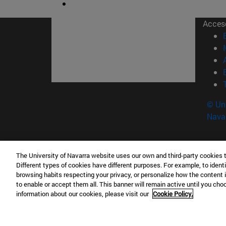
Acces
© Uni
Nava
Campus Pamplona
Campus 
The University of Navarra website uses our own and third-party cookies 
Campus Universitario 31009 Pamplona
Pº de M
Different types of cookies have different purposes. For example, to identi
España
Donosti
browsing habits respecting your privacy, or personalize how the content 
to enable or accept them all. This banner will remain active until you ch
T.
+34 948 42 56 00
info@unav.es
T.
+34 9
information about our cookies, please visit our
Cookie Policy.
Campus Madrid (IESE)
Campus 
Camino del Cerro Águila 3 28023
165 W 5