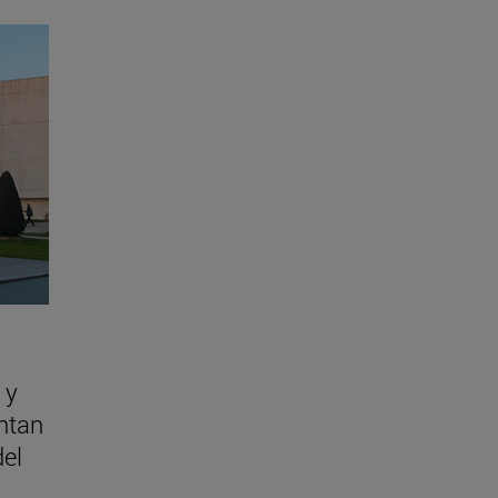
 y
ntan
del