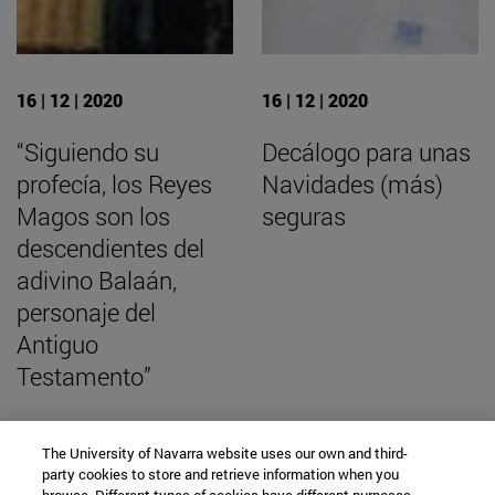
16 | 12 | 2020
16 | 12 | 2020
“Siguiendo su
Decálogo para unas
profecía, los Reyes
Navidades (más)
Magos son los
seguras
descendientes del
adivino Balaán,
personaje del
Antiguo
Testamento”
The University of Navarra website uses our own and third-
party cookies to store and retrieve information when you
BUSCADOR NOTICIAS