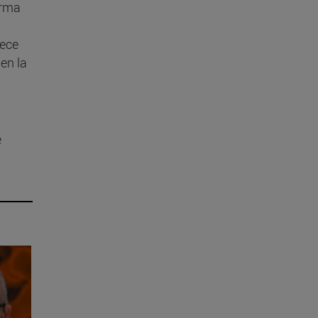
orma
rece
en la
e