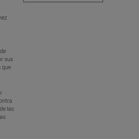
nez
 de
or sus
s que
r
contra
de las
las