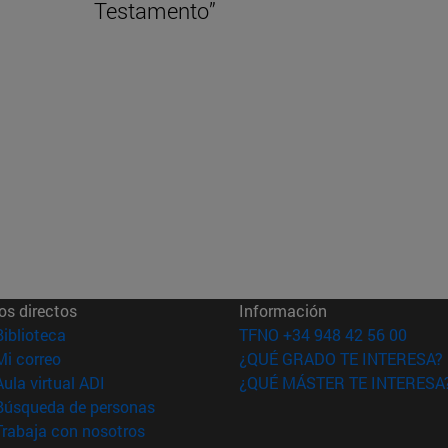
Testamento”
os directos
Información
(abre en nueva ventana)
Biblioteca
TFNO +34 948 42 56 00
(abre en nueva ventana)
Mi correo
¿QUÉ GRADO TE INTERESA?
(abre en nueva ventana)
Aula virtual ADI
¿QUÉ MÁSTER TE INTERESA
(abre en nueva ventana)
Búsqueda de personas
(abre en nueva ventana)
Trabaja con nosotros