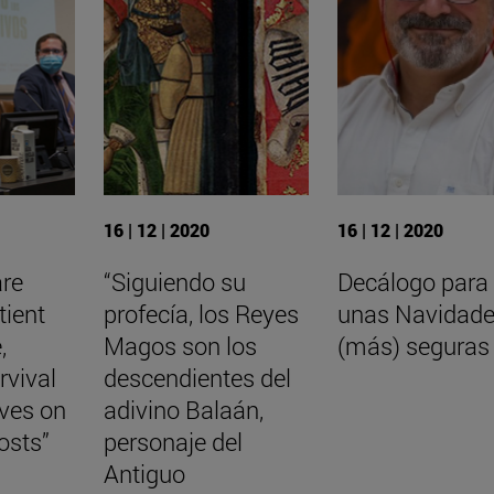
16 | 12 | 2020
16 | 12 | 2020
are
“Siguiendo su
Decálogo para
tient
profecía, los Reyes
unas Navidad
,
Magos son los
(más) seguras
rvival
descendientes del
aves on
adivino Balaán,
osts”
personaje del
Antiguo