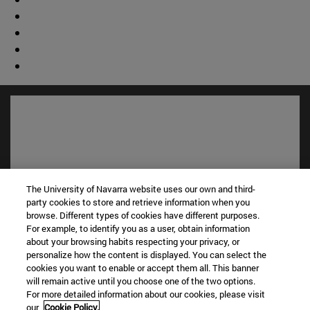
The University of Navarra website uses our own and third-
party cookies to store and retrieve information when you
browse. Different types of cookies have different purposes.
For example, to identify you as a user, obtain information
about your browsing habits respecting your privacy, or
Accesos directos
personalize how the content is displayed. You can select the
(abre en nueva ventana)
Biblioteca
cookies you want to enable or accept them all. This banner
(abre en nueva ventana)
Mi correo
will remain active until you choose one of the two options.
(abre en nueva ventana)
Aula virtual ADI
For more detailed information about our cookies, please visit
our
Cookie Policy.
(abre en nueva ventana)