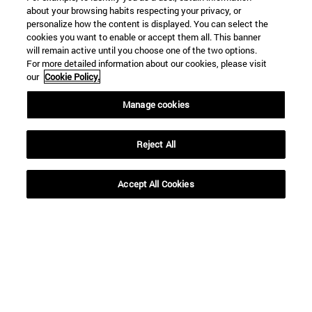
about your browsing habits respecting your privacy, or
personalize how the content is displayed. You can select the
cookies you want to enable or accept them all. This banner
will remain active until you choose one of the two options.
For more detailed information about our cookies, please visit
our
Cookie Policy.
Manage cookies
Reject All
Accesos directos
Accept All Cookies
(abre en nueva ventana)
Biblioteca
(abre en nueva ventana)
Mi correo
(abre en nueva ventana)
Aula virtual ADI
(abre en nueva ventana)
Búsqueda de personas
(abre en nueva ventana)
Trabaja con nosotros
Información
TFNO +34 948 42 56 00