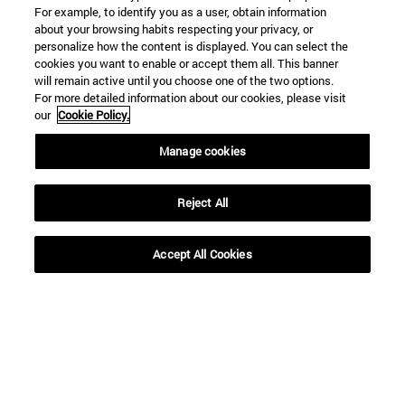
For example, to identify you as a user, obtain information
about your browsing habits respecting your privacy, or
personalize how the content is displayed. You can select the
cookies you want to enable or accept them all. This banner
will remain active until you choose one of the two options.
For more detailed information about our cookies, please visit
our
Cookie Policy.
Manage cookies
Reject All
Accesos directos
Accept All Cookies
(abre en nueva ventana)
Biblioteca
(abre en nueva ventana)
Mi correo
(abre en nueva ventana)
Aula virtual ADI
(abre en nueva ventana)
Búsqueda de personas
(abre en nueva ventana)
Trabaja con nosotros
Información