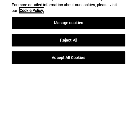
For more detailed information about our cookies, please visit
our
Cookie Policy.
Manage cookies
Reject All
Accept All Cookies
Accesos directos
(abre en nueva ventana)
Biblioteca
(abre en nueva ventana)
Mi correo
(abre en nueva ventana)
Aula virtual ADI