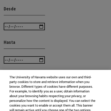
Desde
Hasta
The University of Navarra website uses our own and third-
party cookies to store and retrieve information when you
BUSCAR
browse. Different types of cookies have different purposes.
For example, to identify you as a user, obtain information
about your browsing habits respecting your privacy, or
personalize how the content is displayed. You can select the
cookies you want to enable or accept them all. This banner
will remain active until you choose one of the two options.