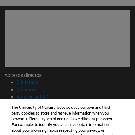
Accesos directos
(abre en nueva ventana)
Biblioteca
(abre en nueva ventana)
Mi correo
(abre en nueva ventana)
Aula virtual ADI
(abre en nueva ventana)
Búsqueda de personas
The University of Navarra website uses our own and third-
(abre en nueva ventana)
Trabaja con nosotros
party cookies to store and retrieve information when you
browse. Different types of cookies have different purposes.
Información
For example, to identify you as a user, obtain information
TFNO +34 948 42 56 00
about your browsing habits respecting your privacy, or