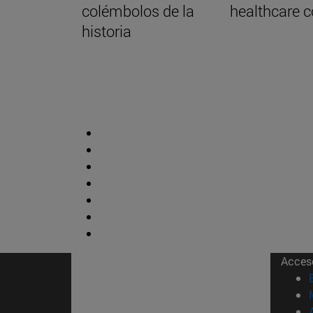
colémbolos de la
healthcare c
historia
Acces