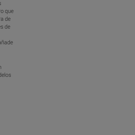
s
ro que
ra de
es de
 añade
n
delos