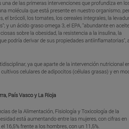
s una de las primeras intervenciones que profundiza en lo
"una molécula que está presente en nuestro organismo, pe
l brócoli, los tomates, los cereales integrales, la levadu
ras"; y un ácido graso omega 3, el EPA, "abundante en aceit
osas sobre la obesidad, la resistencia a la insulina, la
 que podría derivar de sus propiedades antiinflamatorias",
idisciplinar, ya que aparte de la intervención nutricional e
ultivos celulares de adipocitos (células grasas) y en mo
ra, País Vasco y La Rioja
ias de la Alimentación, Fisiología y Toxicología de la
esidad está aumentando entre las mujeres, con cifras en
el 16,5% frente a los hombres, con un 11,5%.