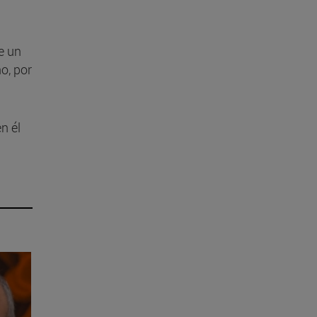
e un
o, por
n él