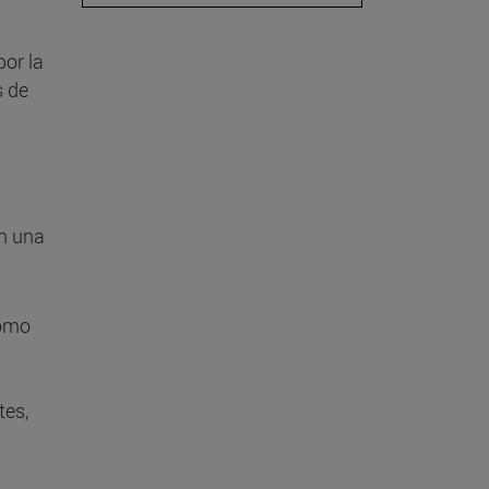
or la
s de
án una
como
tes,