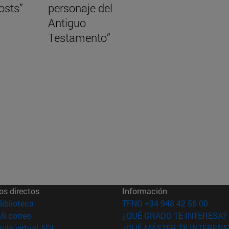
osts”
personaje del
Antiguo
Testamento”
os directos
Información
(abre en nueva ventana)
Biblioteca
TFNO +34 948 42 56 00
(abre en nueva ventana)
Mi correo
¿QUÉ GRADO TE INTERESA?
(abre en nueva ventana)
Aula virtual ADI
¿QUÉ MÁSTER TE INTERESA