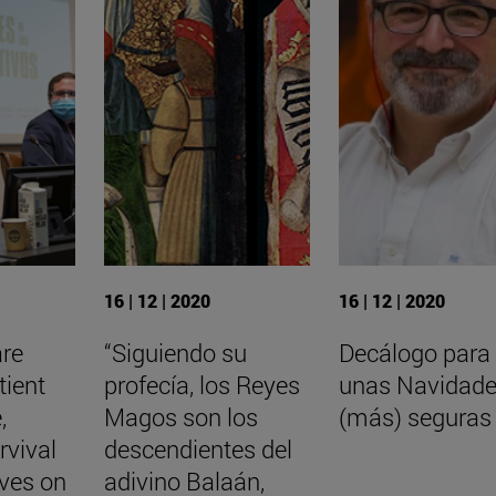
16 | 12 | 2020
16 | 12 | 2020
are
“Siguiendo su
Decálogo para
tient
profecía, los Reyes
unas Navidad
,
Magos son los
(más) seguras
rvival
descendientes del
aves on
adivino Balaán,