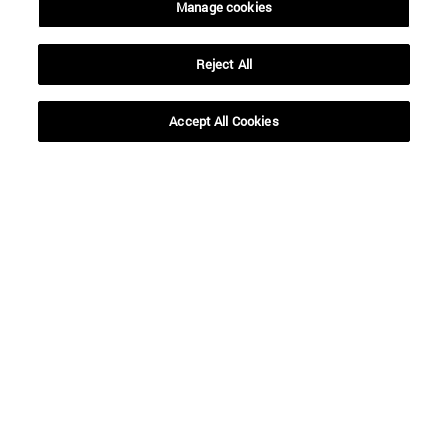
Manage cookies
Reject All
Accept All Cookies
Accesos directos
(abre en nueva ventana)
Biblioteca
(abre en nueva ventana)
Mi correo