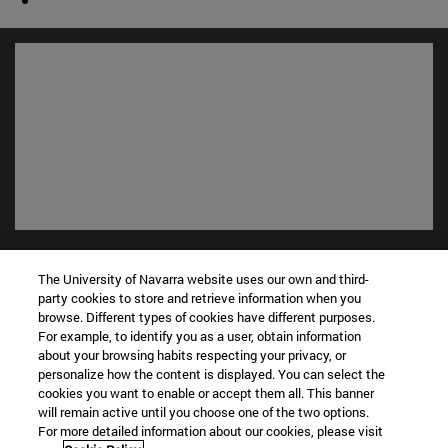
Accesos directos
(abre en nueva ventana)
The University of Navarra website uses our own and third-
Biblioteca
party cookies to store and retrieve information when you
(abre en nueva ventana)
Mi correo
browse. Different types of cookies have different purposes.
(abre en nueva ventana)
Aula virtual ADI
For example, to identify you as a user, obtain information
(abre en nueva ventana)
Búsqueda de personas
about your browsing habits respecting your privacy, or
personalize how the content is displayed. You can select the
(abre en nueva ventana)
Trabaja con nosotros
cookies you want to enable or accept them all. This banner
will remain active until you choose one of the two options.
Información
For more detailed information about our cookies, please visit
TFNO +34 948 42 56 00