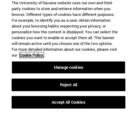
The University of Navarra website uses our own and third-
party cookies to store and retrieve information when you
browse. Different types of cookies have different purposes.
For example, to identify you as a user, obtain information
about your browsing habits respecting your privacy, or
personalize how the content is displayed. You can select the
cookies you want to enable or accept them all. This banner
will remain active until you choose one of the two options.
For more detailed information about our cookies, please visit
our
Cookie Policy.
Manage cookies
Reject All
Accept All Cookies
Accesos directos
(abre en nueva ventana)
Biblioteca
(abre en nueva ventana)
Mi correo
(abre en nueva ventana)
Aula virtual ADI
(abre en nueva ventana)
Búsqueda de personas